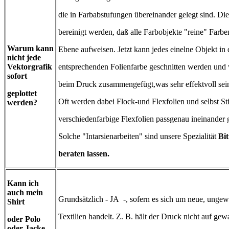
die in Farbabstufungen übereinander gelegt sind. Di
bereinigt werden, daß alle Farbobjekte "reine" Farbe
Warum kann
Ebene aufweisen. Jetzt kann jedes einelne Objekt in 
nicht jede
Vektorgrafik
entsprechenden Folienfarbe geschnitten werden und
sofort
beim Druck zusammengefügt,was sehr effektvoll sei
geplottet
Oft werden dabei Flock-und Flexfolien und selbst St
werden?
verschiedenfarbige Flexfolien passgenau ineinander 
Solche "Intarsienarbeiten" sind unsere Spezialität
Bi
beraten lassen.
Kann ich
auch mein
Grundsätzlich - JA -, sofern es sich um neue, unge
Shirt
Textilien handelt. Z. B. hält der Druck nicht auf ge
oder Polo
oder Jacke