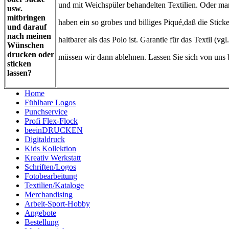
und mit Weichspüler behandelten Textilien. Oder m
usw.
mitbringen
haben ein so grobes und billiges Piqué,daß die Sticke
und darauf
nach meinen
haltbarer als das Polo ist. Garantie für das Textil (v
Wünschen
drucken oder
müssen wir dann ablehnen. Lassen Sie sich von uns 
sticken
lassen?
Home
Fühlbare Logos
Punchservice
Profi Flex-Flock
beeinDRUCKEN
Digitaldruck
Kids Kollektion
Kreativ Werkstatt
Schriften/Logos
Fotobearbeitung
Textilien/Kataloge
Merchandising
Arbeit-Sport-Hobby
Angebote
Bestellung