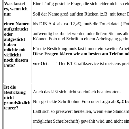
Was kostet
Eine häufig gestellte Frage, die sich leider nicht so e
es, wenn ich
nur
Soll der Name groß auf den Rücken (z.B. mit fetter 
einen Namen
bis DIN A 4 ab ca. 12,-€), muß die Druckdatei ( Fot
aufgedruckt
aufwendig bearbeitet werden oder liefern Sie uns alle
oder
Können Foto und Schrift in einem Arbeitsgang gedr
aufgestickt
haben
Für die Bestickung muß fast immer ein zweiter Arbe
möchte mit
Diese Fragen klären wir am besten am Telefon od
vielleicht
noch diesem
vo
r Ort
. " Der KT Grafikservice ist meistens prei
Foto?
Ist die
Auch das läßt sich nicht so einfach beantworten
.
Bestickung
nicht
Nur gestickte Schrift ohne Foto oder Logo ab
8,-€ b
grundsätzlich
teurer?
Läßt sich so preiswert herstellen, wenn eine Standard
(möglichst Schreibschrift) gewählt wird und nicht e