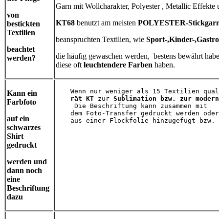
Garn mit Wollcharakter, Polyester , Metallic Effekte
von
KT68
benutzt am meisten
POLYESTER-Stickgar
bestickten
Textilien
beanspruchten Textilien, wie
Sport-,Kinder-,Gastr
beachtet
die häufig gewaschen werden, bestens bewährt hab
werden?
diese oft
leuchtendere Farben
haben.
Wenn nur weniger als 15 Textilien qual
Kann ein
rät KT 
zur
 Sublimation bzw. zur modern
Farbfoto
 Die Beschriftung kann zusammen mit
dem Foto-Transfer gedruckt werden oder
auf ein
aus einer Flockfolie hinzugefügt bzw. 
schwarzes
Shirt
gedruckt
werden und
dann noch
eine
Beschriftung
dazu