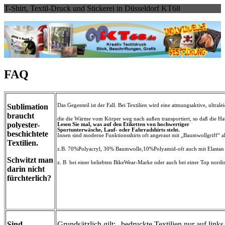
T-Shirt, Textil-Druck und Stickerei in Düsseldorf KT68
FAQ
Sublimation
Das Gegenteil ist der Fall. Bei Textilien wird eine atmungsaktive, ultra
braucht
die die Wärme vom Körper weg nach außen transportiert, so daß die Haut
polyester-
Lesen Sie mal, was auf den Etiketten von hochwertiger
Sportunterwäsche, Lauf- oder Fahrradshirts steht.
beschichtete
Innen sind moderne Funktionsshirts oft angeraut mit „Baumwollgriff“ 
Textilien.
z.B. 70%Polyacryl, 30% Baumwolle,10%Polyamid-oft auch mit Elastan u
Schwitzt man
z. B bei einer beliebten BikeWear-Marke oder auch bei einer Top nordi
darin nicht
fürchterlich?
Sind
Grundsätzlich gilt: „bedruckte Textilien nur auf link