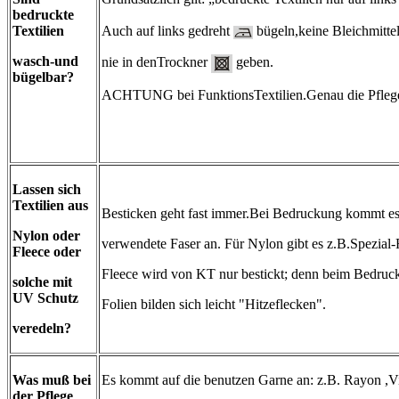
bedruckte
Auch auf links gedreht
bügeln,keine Bleichmitte
Textilien
wasch-und
nie in denTrockner
geben.
bügelbar?
ACHTUNG bei FunktionsTextilien.Genau die Pflege
Lassen sich
Textilien aus
Besticken geht fast immer.Bei Bedruckung kommt es
Nylon oder
verwendete Faser an. Für Nylon gibt es z.B.Spezial-F
Fleece oder
Fleece wird von KT nur bestickt; denn beim Bedruc
solche mit
UV Schutz
Folien bilden sich leicht "Hitzeflecken".
veredeln?
Was muß bei
Es kommt auf die benutzen Garne an: z.B. Rayon ,Vi
der Pflege