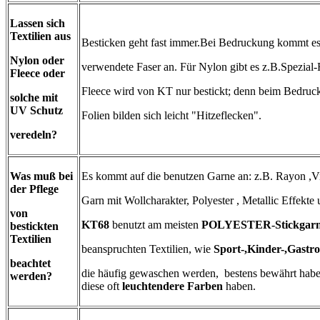
Lassen sich
Textilien aus
Besticken geht fast immer.Bei Bedruckung kommt es
Nylon oder
verwendete Faser an. Für Nylon gibt es z.B.Spezial-F
Fleece oder
Fleece wird von KT nur bestickt; denn beim Bedruc
solche mit
UV Schutz
Folien bilden sich leicht "Hitzeflecken".
veredeln?
Was muß bei
Es kommt auf die benutzen Garne an: z.B. Rayon ,Vi
der Pflege
Garn mit Wollcharakter, Polyester , Metallic Effekte
von
KT68
benutzt am meisten
POLYESTER-Stickgar
bestickten
Textilien
beanspruchten Textilien, wie
Sport-,Kinder-,Gastr
beachtet
die häufig gewaschen werden, bestens bewährt hab
werden?
diese oft
leuchtendere Farben
haben.