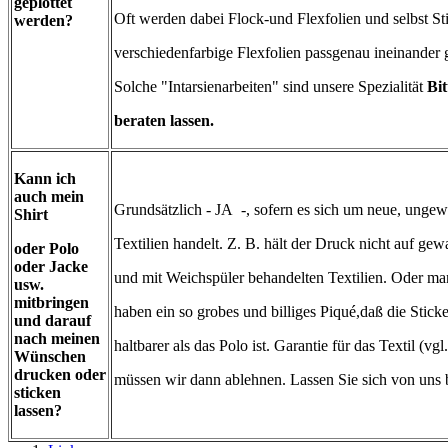
geplottet
Oft werden dabei Flock-und Flexfolien und selbst St
werden?
verschiedenfarbige Flexfolien passgenau ineinander 
Solche "Intarsienarbeiten" sind unsere Spezialität
Bi
beraten lassen.
Kann ich
auch mein
Grundsätzlich - JA -, sofern es sich um neue, unge
Shirt
Textilien handelt. Z. B. hält der Druck nicht auf ge
oder Polo
oder Jacke
und mit Weichspüler behandelten Textilien. Oder m
usw.
mitbringen
haben ein so grobes und billiges Piqué,daß die Sticke
und darauf
nach meinen
haltbarer als das Polo ist. Garantie für das Textil (v
Wünschen
drucken oder
müssen wir dann ablehnen. Lassen Sie sich von uns 
sticken
lassen?