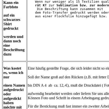
Wenn nur weniger als 15 Textilien qual
Kann ein
rät KT 
zur
 Sublimation bzw. zur modern
Farbfoto
 Die Beschriftung kann zusammen mit
dem Foto-Transfer gedruckt werden oder
auf ein
aus einer Flockfolie hinzugefügt bzw. 
schwarzes
Shirt
gedruckt
werden und
dann noch
eine
Beschriftung
dazu
Was kostet
Eine häufig gestellte Frage, die sich leider nicht so e
es, wenn ich
nur
Soll der Name groß auf den Rücken (z.B. mit fetter 
einen Namen
bis DIN A 4 ab ca. 12,-€), muß die Druckdatei ( Fot
aufgedruckt
aufwendig bearbeitet werden oder liefern Sie uns alle
oder
Können Foto und Schrift in einem Arbeitsgang gedr
aufgestickt
haben
Für die Bestickung muß fast immer ein zweiter Arbe
möchte mit