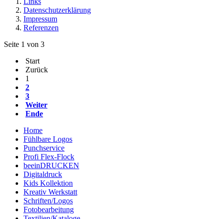
Links
Datenschutzerklärung
Impressum
Referenzen
Seite 1 von 3
Start
Zurück
1
2
3
Weiter
Ende
Home
Fühlbare Logos
Punchservice
Profi Flex-Flock
beeinDRUCKEN
Digitaldruck
Kids Kollektion
Kreativ Werkstatt
Schriften/Logos
Fotobearbeitung
Textilien/Kataloge