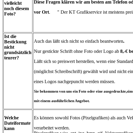
Diese Fragen klären wir am besten am Telefon od
vielleicht
noch diesem
vo
r Ort
. " Der KT Grafikservice ist meistens prei
Foto?
Ist die
Auch das läßt sich nicht so einfach beantworten
.
Bestickung
nicht
Nur gestickte Schrift ohne Foto oder Logo ab
8,-€ b
grundsätzlich
teurer?
Läßt sich so preiswert herstellen, wenn eine Standard
(möglichst Schreibschrift) gewählt wird und nicht e
eines Logos nachgepuncht werden müssen.
Sie bekommen von uns ein Foto oder eine ausgedruckte,simu
mit einem ausführlichen Angebot.
Welche
Es können sowohl Fotos (Pixelgrafiken) als auch Ve
Dateiformate
verarbeitet werden.
kann