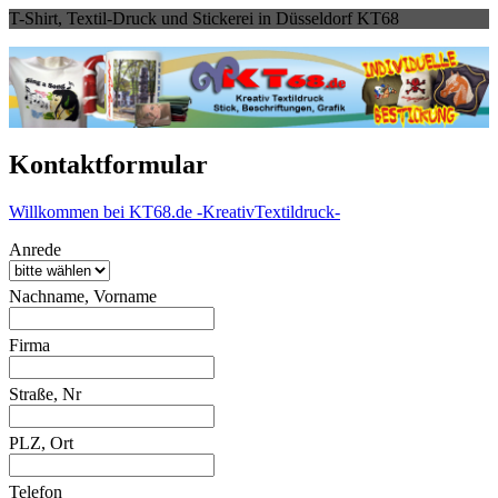
T-Shirt, Textil-Druck und Stickerei in Düsseldorf KT68
Kontaktformular
Willkommen bei KT68.de -KreativTextildruck-
Anrede
Nachname, Vorname
Firma
Straße, Nr
PLZ, Ort
Telefon