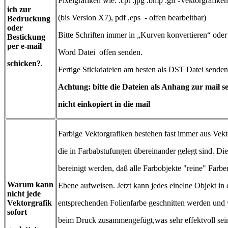
Pixelgrafiken wie: .cpt .jpg .bmp .gif -Vektorgrafiken
ich zur
(bis Version X7), pdf ,eps - offen bearbeitbar)
Bedruckung
oder
Bitte Schriften immer in „Kurven konvertieren“ oder 
Bestickung
per e-mail
Word Datei offen senden.
schicken?
.
Fertige Stickdateien am besten als DST Datei senden
Achtung: bitte die Dateien als Anhang zur mail 
nicht einkopiert in die mail
Farbige Vektorgrafiken bestehen fast immer aus Vekt
die in Farbabstufungen übereinander gelegt sind. Di
bereinigt werden, daß alle Farbobjekte "reine" Farbe
Warum kann
Ebene aufweisen. Jetzt kann jedes einelne Objekt in 
nicht jede
Vektorgrafik
entsprechenden Folienfarbe geschnitten werden und
sofort
beim Druck zusammengefügt,was sehr effektvoll sei