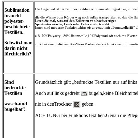
Sublimation
Das Gegenteil ist der Fall. Bei Textilien wird eine atmungsaktive, ultra
braucht
die die Wärme vom Körper weg nach außen transportiert, so daß die Haut
polyester-
Lesen Sie mal, was auf den Etiketten von hochwertiger
Sportunterwäsche, Lauf- oder Fahrradshirts steht.
beschichtete
Innen sind moderne Funktionsshirts oft angeraut mit „Baumwollgriff“ 
Textilien.
z.B. 70%Polyacryl, 30% Baumwolle,10%Polyamid-oft auch mit Elastan u
Schwitzt man
z. B bei einer beliebten BikeWear-Marke oder auch bei einer Top nordi
darin nicht
fürchterlich?
Sind
Grundsätzlich gilt: „bedruckte Textilien nur auf link
bedruckte
Auch auf links gedreht
bügeln,keine Bleichmitte
Textilien
wasch-und
nie in denTrockner
geben.
bügelbar?
ACHTUNG bei FunktionsTextilien.Genau die Pflege